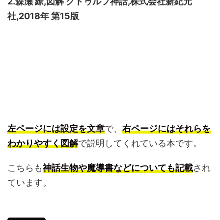
2.森瀬 繚,図解 クトゥルフ神話,株式会社新紀元
社,2018年 第15版
左ページには設定を文章
で、
右ページにはそれらを
わかりやすく図解
で説明してくれている本です。
こちらも
神話生物
や魔導書などについても記載
され
ています。