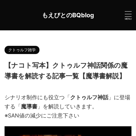
もえびとのBQblog
HOME
>
クトゥルフ神話
>
クトゥルフ雑学
>
クトゥルフ雑学
【ナコト写本】クトゥルフ神話関係の魔
導書を解読する記事一覧【魔導書解説】
2022年1月21日
シナリオ制作にも役立つ「
クトゥルフ神話
」に登場
する「
魔導書
」を解読していきます。
※SAN値の減少にご注意下さい