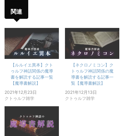
関連
【ルルイエ異本】クト
【ネクロノミコン】ク
ゥルフ神話関係の魔導
トゥルフ神話関係の魔
書を解読する記事一覧
導書を解読する記事一
【魔導書解説】
覧【魔導書解説】
2021年12月23日
2021年12月13日
クトゥルフ雑学
クトゥルフ雑学