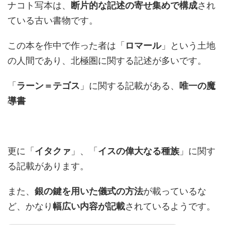
ナコト写本は、
断片的な記述の寄せ集めで構成
され
ている古い書物です。
この本を作中で作った者は「
ロマール
」という土地
の人間であり、北極圏に関する記述が多いです。
「
ラーン＝テゴス
」に関する記載がある、
唯一の魔
導書
更に「
イタクァ
」、「
イスの偉大なる種族
」に関す
る記載があります。
また、
銀の鍵を用いた儀式の方法
が載っているな
ど、かなり
幅広い内容が記載
されているようです。