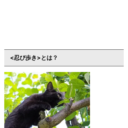
<忍び歩き>とは？