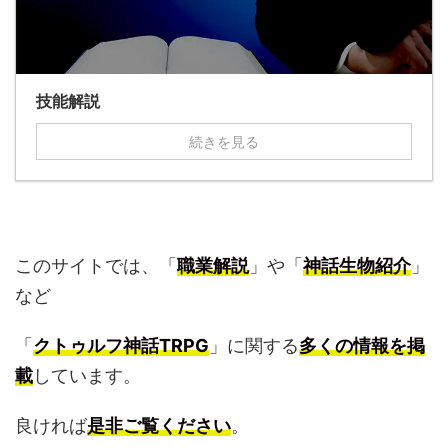
技能解説
続きを見る
このサイトでは、「
職業解説
」や「
神話生物紹介
」
など
「
クトゥルフ神話TRPG
」に関する
多くの情報を掲
載
しています。
良ければ
是非ご覧ください
。