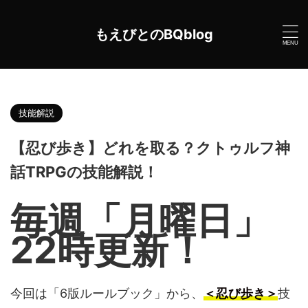
もえびとのBQblog
HOME
>
クトゥルフ神話TRPG
>
技能解説
>
技能解説
【忍び歩き】どれを取る？クトゥルフ神
話TRPGの技能解説！
2022年6月16日
毎週「月曜日」
22時更新！
今回は「6版ルールブック」から、
＜忍び歩き＞
技