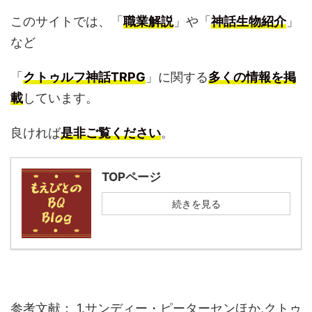
このサイトでは、「
職業解説
」や「
神話生物紹介
」
など
「
クトゥルフ神話TRPG
」に関する
多くの情報を掲
載
しています。
良ければ
是非ご覧ください
。
TOPページ
続きを見る
参考文献： 1.サンディー・ピーターセンほか,クトゥ